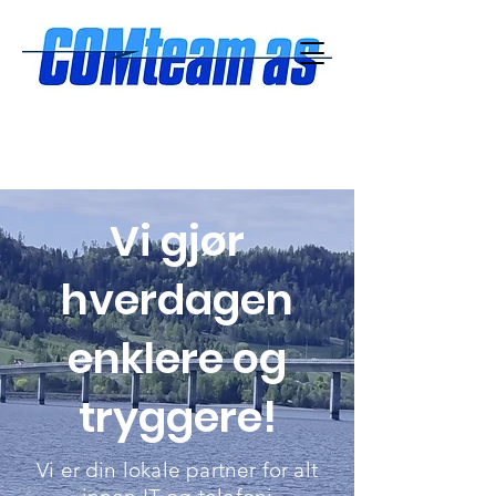
Vi gjør
hverdagen
enklere og
tryggere!
Vi er din lokale partner for alt