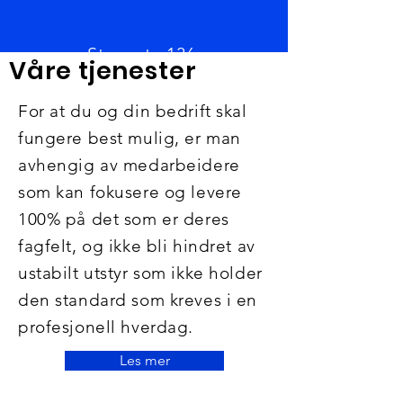
Storgata 136,
Våre tjenester
2390 Moelv
For at du og din bedrift skal
fungere best mulig, er man
avhengig av medarbeidere
som kan fokusere og levere
100% på det som er deres
fagfelt, og ikke bli hindret av
ustabilt utstyr som ikke holder
den standard som kreves i en
profesjonell hverdag.
Les mer